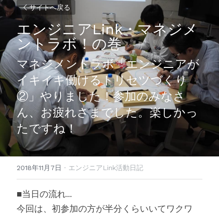
サイトへ戻る
エンジニアLink・マネジメ
ントラボ！の巻
マネジメントラボ「エンジニアが
イキイキ働けるトリセツづくり
②」やりました！参加のみなさ
ん、お疲れさまでした。楽しかっ
たですね！
2018年11月7日
·
エンジニアLink活動日記
■当日の流れ
...
今回は、初参加の方が半分くらいいてワクワ