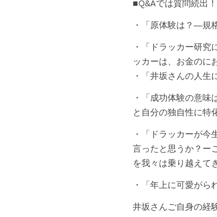
■Q&Aでは質問続出！
・「原体験は？―規
・「ドラッカー研究
ッカーは、お金のに
・「井坂さんの人生
・「成功体験の意味
と自分の独自性に特
・「ドラッカーが今
言ったと思うか？ー
を我々は乗り越えて
・「年上に可愛がら
井坂さんご自身の経