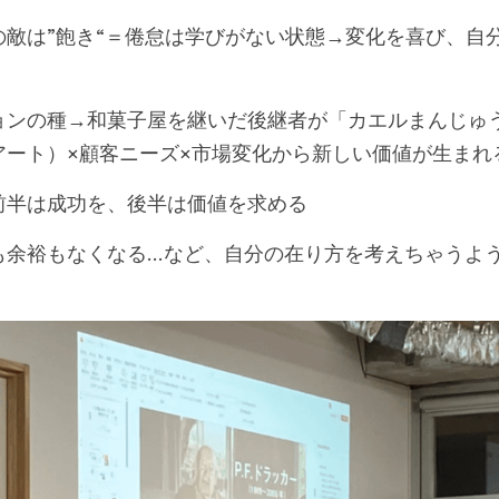
の敵は”飽き“＝倦怠は学びがない状態→変化を喜び、自
ョンの種→和菓子屋を継いだ後継者が「カエルまんじゅ
アート）×顧客ニーズ×市場変化から新しい価値が生まれ
前半は成功を、後半は価値を求める
も余裕もなくなる…など、自分の在り方を考えちゃうよ