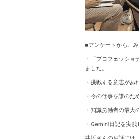
■アンケートから、
・「プロフェッショ
ました。
・挑戦する意志があ
・今の仕事を誰のた
・知識労働者の最大の
・Gemini日記を実
井坂さんのお話には