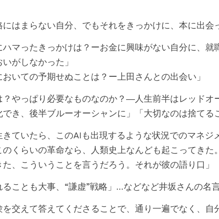
格にはまらない自分、でもそれをきっかけに、本に出会
にハマったきっかけは？ーお金に興味がない自分に、就
おいがしなかった」
においての予期せぬことは？ー上田さんとの出会い」
は？やっぱり必要なものなのか？―人生前半はレッドオ
化でき、後半ブルーオーシャンに」「大切なのは捨てる
生きていたら、このAIも出現するような状況でのマネジ
このくらいの革命なら、人類史上なんども起こってきた
きた、こういうことを言うだろう。それが彼の語り口」
れることも大事、“謙虚”戦略」…などなど井坂さんの名
験を交えて答えてくださることで、通り一遍でなく、自