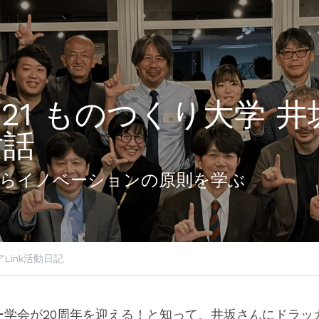
11/21 ものつくり大学 
対話
らイノベーションの原則を学ぶ
Link活動日記
ー学会が20周年を迎える！と知って、井坂さんにドラッ