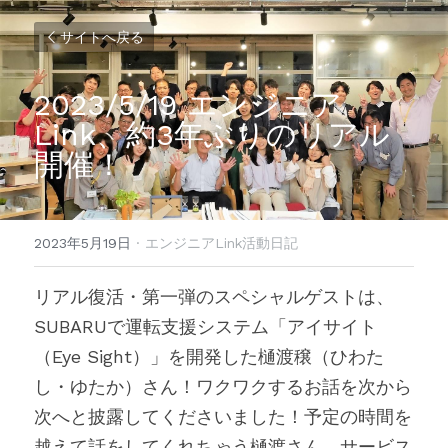
サイトへ戻る
2023/5/19 エンジニア
Link、約3年ぶりのリアル
開催！
2023年5月19日
·
エンジニアLink活動日記
リアル復活・第一弾のスペシャルゲストは、
SUBARUで運転支援システム「アイサイト
（Eye Sight）」を開発した樋渡穣（ひわた
し・ゆたか）さん！ワクワクするお話を次から
次へと披露してくださいました！予定の時間を
越えて話をしてくれちゃう樋渡さん、サービス