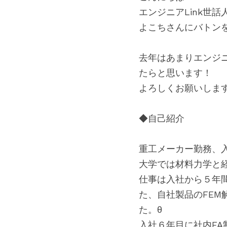
エンジニアLink世
よこちさんにバトン
去年はあまりエンジニ
たらと思います！
よろしくお願いしま
◆自己紹介
重工メーカー勤務、
大学では材料力学と
仕事は入社から５年
た、自社製品のFE
た。θ
入社６年目に社内F