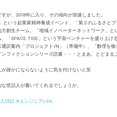
すが、2018年に入り、その傾向が加速しました。
ekend」という起業家精神養成イベント、「第２のふるさ
地方創生チーム、「地域イノベーターネットワーク」と
、「SPACE TIDE」という宇宙ベンチャーを盛り上
末通訳案内「プロジェクト√N」（準備中）、「数理を愉
ノンフィクションシリーズ読書・・・とまあ、とどまる
話人が疎かにならないように気を付けないと笑
的な世話人が書いてくれるでしょうか。
話人日記
#エンジニアLink