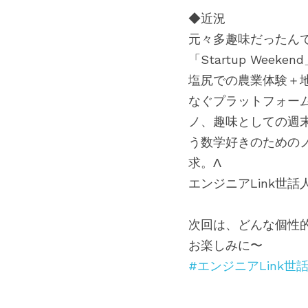
◆近況
元々多趣味だったんで
「Startup We
塩尻での農業体験＋
なぐプラットフォーム
ノ、趣味としての週
う数学好きのための
求。Λ
エンジニアLink世
次回は、どんな個性
お楽しみに〜
#エンジニアLink世